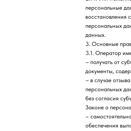
персональные да
восстановления 
персональных да
данных.
3. Основные пра
3.1. Оператор им
– получать от су
документы, соде
– в случае отзыв
персональных да
без согласия суб
Законе о персон
– самостоятельно
обеспечения вып