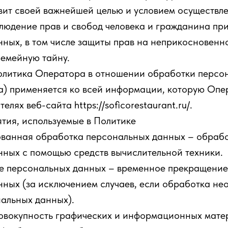
авит своей важнейшей целью и условием осуществл
людение прав и свобод человека и гражданина при
ных, в том числе защиты прав на неприкосновенн
семейную тайну.
политика Оператора в отношении обработки персо
а) применяется ко всей информации, которую Опе
елях веб-сайта https://soficorestaurant.ru/.
тия, используемые в Политике
рованная обработка персональных данных – обраб
ных с помощью средств вычислительной техники.
ие персональных данных – временное прекращение
ных (за исключением случаев, если обработка не
альных данных).
совокупность графических и информационных матер