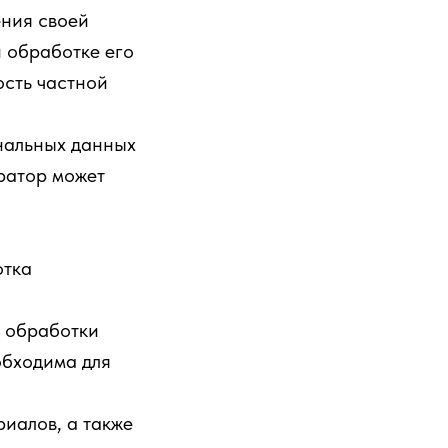
ения своей
 обработке его
ость частной
нальных данных
ратор может
отка
 обработки
обходима для
иалов, а также