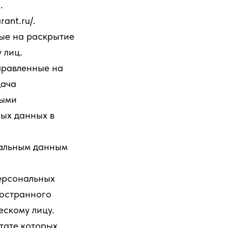
.
ant.ru/.
ные на раскрытие
 лиц.
правленные на
дача
ными
ных данных в
нальным данным
персональных
ностранного
скому лицу.
тате которых