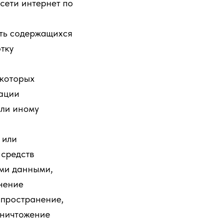
сети интернет по
ть содержащихся
тку
 которых
мации
или иному
 или
 средств
ыми данными,
чнение
спространение,
уничтожение