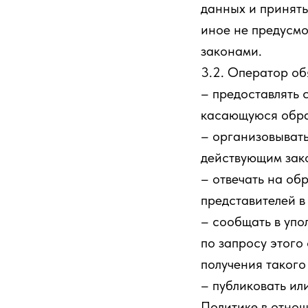
данных и приняты
иное не предусм
законами.
3.2. Оператор об
– предоставлять 
касающуюся обра
– организовывать
действующим зак
– отвечать на об
представителей в
– сообщать в упо
по запросу этого
получения такого
– публиковать ил
Политике в отно