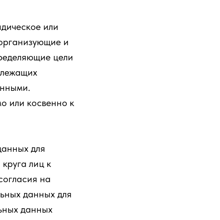
идическое или
 организующие и
пределяющие цели
длежащих
анными.
о или косвенно к
данных для
круга лиц к
согласия на
ьных данных для
ьных данных