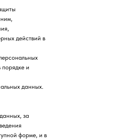
защиты
 ним,
ния,
рных действий в
 персональных
 порядке и
нальных данных.
данных, за
ведения
упной форме, и в