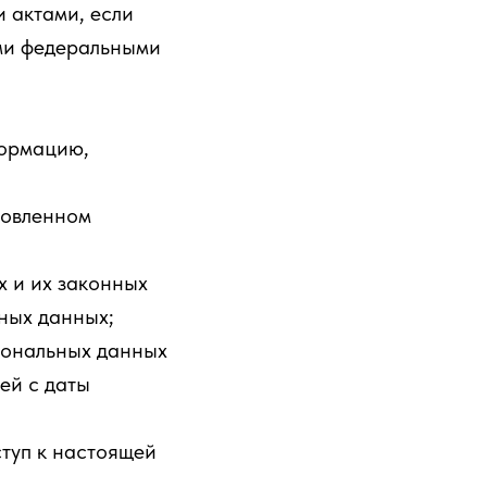
 актами, если
ми федеральными
формацию,
новленном
х и их законных
ных данных;
сональных данных
ей с даты
туп к настоящей